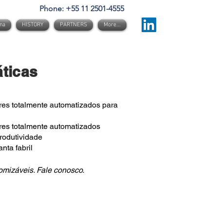
Phone: +55 11 2501-4555
na
HISTORY
PARTNERS
More...
ticas
res totalmente automatizados para
res totalmente automatizados
produtividade
nta fabril
omizáveis. Fale conosco.