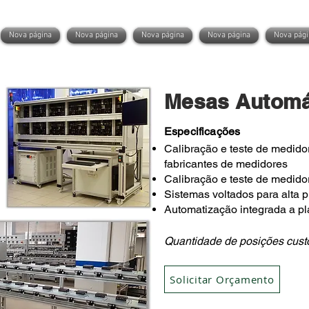
Nova página
Nova página
Nova página
Nova página
Nova pági
Mesas Automá
Especificações
Calibração e teste de medido
fabricantes de medidores
Calibração e teste de medido
Sistemas voltados para alta 
Automatização integrada a pla
Quantidade de posições cust
Solicitar Orçamento